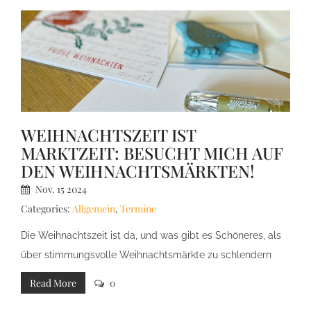
WEIHNACHTSZEIT IST
MARKTZEIT: BESUCHT MICH AUF
DEN WEIHNACHTSMÄRKTEN!
Nov.
15
2024
Categories:
Allgemein
,
Termine
Die Weihnachtszeit ist da, und was gibt es Schöneres, als
über stimmungsvolle Weihnachtsmärkte zu schlendern
und handgefertigte Schätze zu entdecken? Auch dieses
Read More
0
Mal findet ihr mich auf verschieden Weihnachtsmärkten