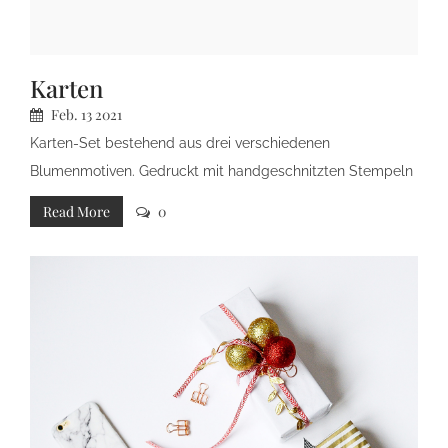
Karten
Feb.
13
2021
Karten-Set bestehend aus drei verschiedenen
Blumenmotiven. Gedruckt mit handgeschnitzten Stempeln
auf elfenbeinweisses Papier. Drei Klappkarten im Format
Read More
0
Din A6 inkl. passenden Briefumschlägen. Jede Karte ist ein
Unikat.