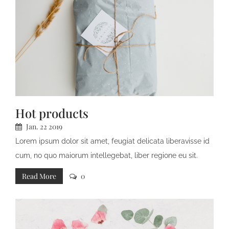
Hot products
Jan.
22
2019
Lorem ipsum dolor sit amet, feugiat delicata liberavisse id
cum, no quo maiorum intellegebat, liber regione eu sit.
Mea cu case ludus integre, vide viderer eleifend ex mea.
Read More
0
His at soluta regione