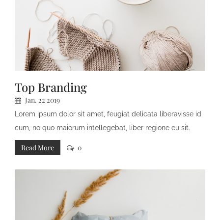
Top Branding
Jan.
22
2019
Lorem ipsum dolor sit amet, feugiat delicata liberavisse id
cum, no quo maiorum intellegebat, liber regione eu sit.
Mea cu case ludus integre, vide viderer eleifend ex mea.
Read More
0
His at soluta regione