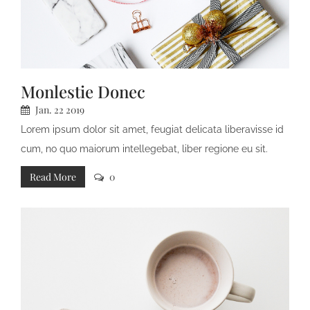
Monlestie Donec
Jan.
22
2019
Lorem ipsum dolor sit amet, feugiat delicata liberavisse id
cum, no quo maiorum intellegebat, liber regione eu sit.
Mea cu case ludus integre, vide viderer eleifend ex mea.
Read More
0
His at soluta regione