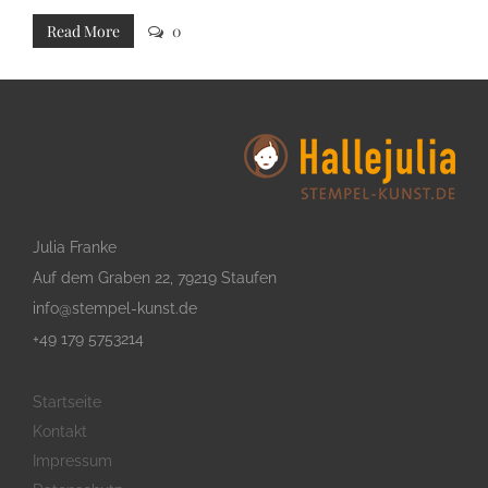
Mea cu case ludus integre, vide viderer eleifend ex mea.
Read More
0
His at soluta regione
Julia Franke
Auf dem Graben 22, 79219 Staufen
info@stempel-kunst.de
+49 179 5753214
Startseite
Kontakt
Impressum