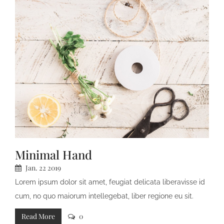
Minimal Hand
Jan.
22
2019
Lorem ipsum dolor sit amet, feugiat delicata liberavisse id
cum, no quo maiorum intellegebat, liber regione eu sit.
Mea cu case ludus integre, vide viderer eleifend ex mea.
Read More
0