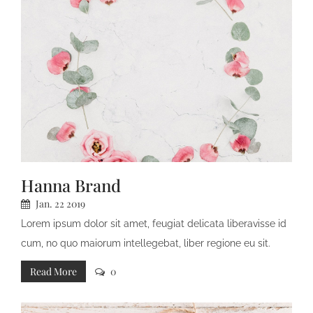
Hanna Brand
Jan.
22
2019
Lorem ipsum dolor sit amet, feugiat delicata liberavisse id
cum, no quo maiorum intellegebat, liber regione eu sit.
Mea cu case ludus integre, vide viderer eleifend ex mea.
Read More
0
His at soluta regione