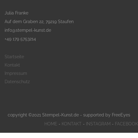
Julia Franke
Auf dem Graben 22, 79219 Staufen
info@stempel-kunst.de
+49 179 5753214
Startseite
Kontakt
Impressum
Datenschutz
copyright ©2021 Stempel-Kunst.de - supported by
FreeEyes
HOME
-
KONTAKT
-
INSTAGRAM
-
FACEBOOK