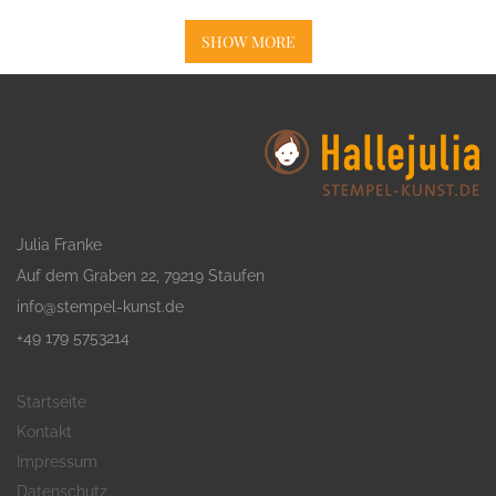
SHOW MORE
Julia Franke
Auf dem Graben 22, 79219 Staufen
info@stempel-kunst.de
+49 179 5753214
Startseite
Kontakt
Impressum
Datenschutz